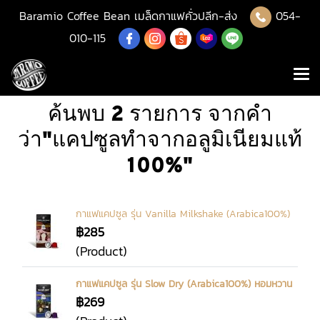
Baramio Coffee Bean เมล็ดกาแฟคั่วปลีก-ส่ง
054-
010-115
ค้นพบ 2 รายการ จากคำ
ว่า"แคปซูลทำจากอลูมิเนียมแท้
100%"
กาแฟแคปซูล รุ่น Vanilla Milkshake (Arabica100%)
฿285
(Product)
กาแฟแคปซูล รุ่น Slow Dry (Arabica100%) หอมหวาน
฿269