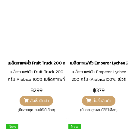
เมล็ดกาแฟคั่ว Fruit Truck 200 กรัม (Arabica100%)
เมล็ดกาแฟคั่ว Emperor Lychee 200
เมล็ดกาแฟคั่ว Fruit Truck 200
เมล็ดกาแฟคั่ว Emperor Lychee
กรัม Arabica 100% เมล็ดกาแฟที่
200 กรัม (Arabica100%) ใช้วิธี
ยกผลไม้สุกฉ่ำจากทั้งสวน มาใส่ไว้
การแปรรูปแบบ Barrel-aged
฿299
฿379
ในแก้วกาแฟของคุณ มีความเปรี้ยว
Washed เบลนด์กับกาแฟไทยเกรด
สั่งซื้อสินค้า
สั่งซื้อสินค้า
สดชื่นโทน
พรีเมี่ยม ถูกนำมาคั่วในระดับคั่ว
อ่อน
(มีหลายคุณสมบัติให้เลือก)
(มีหลายคุณสมบัติให้เลือก)
New
New