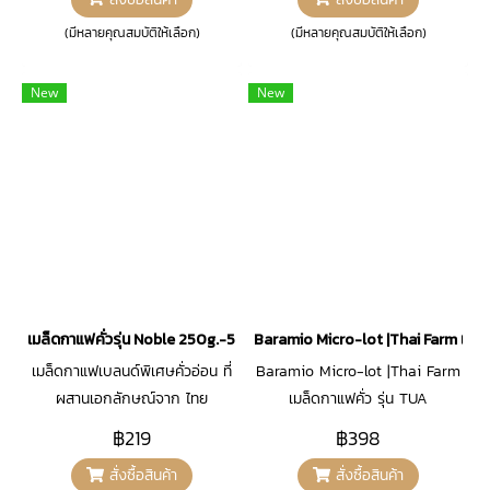
อ่อน
(มีหลายคุณสมบัติให้เลือก)
(มีหลายคุณสมบัติให้เลือก)
New
New
เมล็ดกาแฟคั่วรุ่น Noble 250g.-500g. (Arabica100%)
Baramio Micro-lot |Thai Farm เมล
เมล็ดกาแฟเบลนด์พิเศษคั่วอ่อน ที่
Baramio Micro-lot |Thai Farm
ผสานเอกลักษณ์จาก ไทย
เมล็ดกาแฟคั่ว รุ่น TUA
เอธิโอเปีย และ เคนย่า กาแฟที่ถูก
CHANGAROON 200g. Taste
฿219
฿398
ออกแบบมาเพื่อเป็นกาแฟคั่วอ่อน
notes: Passion Fruit • Lychee •
สั่งซื้อสินค้า
สั่งซื้อสินค้า
คุณภาพสูง
Rosewood