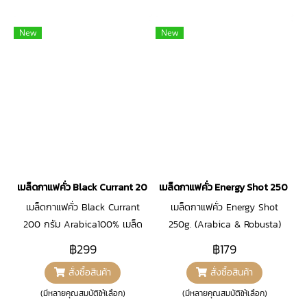
New
New
เมล็ดกาแฟคั่ว Black Currant 200 กรัม (Arabica100%)
เมล็ดกาแฟคั่ว Energy Shot 250 กรั
เมล็ดกาแฟคั่ว Black Currant
เมล็ดกาแฟคั่ว Energy Shot
200 กรัม Arabica100% เมล็ด
250g. (Arabica & Robusta)
กาแฟคั่วอ่อน Thai specialty ที่ให้
เมล็ดกาแฟคั่วเข้ม บราซิล
฿299
฿179
โทน Black Currant • Grapefruit
เวียดนาม ไทย เบลน ให้เทสโน๊ตโทน
สั่งซื้อสินค้า
สั่งซื้อสินค้า
• Plums
Dark Chocolate, Roasted Nut,
Full Body
(มีหลายคุณสมบัติให้เลือก)
(มีหลายคุณสมบัติให้เลือก)