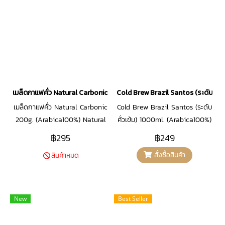
เมล็ดกาแฟคั่ว Natural Carbonic 200 กรัม (Arabica100%)
Cold Brew Brazil Santos (ระดับคั่ว
เมล็ดกาแฟคั่ว Natural Carbonic
Cold Brew Brazil Santos (ระดับ
200g. (Arabica100%) Natural
คั่วเข้ม) 1000ml. (Arabica100%)
process ที่กลิ่นการหมักนุ่มกำลังดี
กาแฟสกัดเย็น Tastenote : Nutty
฿295
฿249
ไม่ฉุน ให้ความหอมหวานจิบเพลินๆ
, Dark chocolate,Brown Sugar
สั่งซื้อสินค้า
สินค้าหมด
สะอาดสะอ้าน
,Black Tea
New
Best Seller