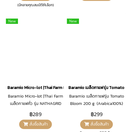
(มีหลายคุณสมบัติให้เลือก)
New
New
Baramio Micro-lot |Thai Farm เมล็ดกาแฟคั่ว รุ่น NATHAGRID 200g. 
Baramio เมล็ดกาแฟรุ่น Tomato Bl
Baramio Micro-lot |Thai Farm
Baramio เมล็ดกาแฟรุ่น Tomato
เมล็ดกาแฟคั่ว รุ่น NATHAGRID
Bloom 200 g. (Arabica100%)
200g. Taste notes: Passion
Tastenote : Tomato,passion
฿289
฿299
fruit • Grape • Floral • Clean
fruit ,floral ,Juicy finish
สั่งซื้อสินค้า
สั่งซื้อสินค้า
and Balance