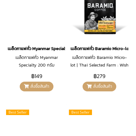
เมล็ดกาแฟคั่ว Myanmar Specialty 200 กรัม (Arabica100%)
เมล็ดกาแฟคั่ว Baramio Micro-lot |
เมล็ดกาแฟคั่ว Myanmar
เมล็ดกาแฟคั่ว Baramio Micro-
Specialty 200 กรัม
lot | Thai Selected Farm : Wish
(Arabica100%) บนพื้นที่ปลูกสูง
Junprasert 200 กรัม
฿149
฿279
ถึง 1,400 - 1,600 เมตร เหนือ
(Arabica100%) จากบ้านขุนตื่น
สั่งซื้อสินค้า
สั่งซื้อสินค้า
ระดับน้ำทะเล ที่ให้กลิ่นหอม
อำเภออมก๋อย จังหวัดเชียงใหม่
เอกลักษณ์พิเศษเฉพาะตัว
พื้นที่ปลูกที่โอบล้อมด้วยความชุ่มชื้น
ของป่า ทำให้เชอร์รี่สุกช้าและหวาน
เป็นพิเศษ
Best Seller
Best Seller