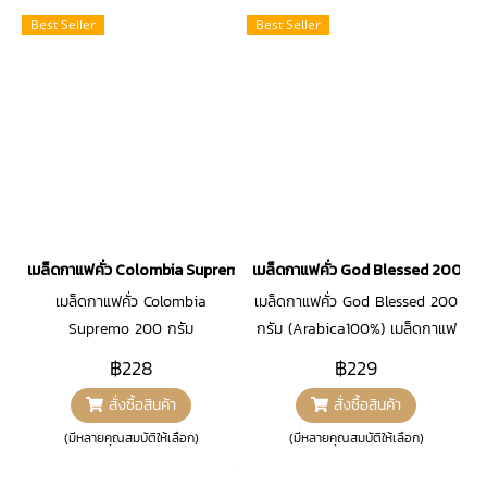
Best Seller
Best Seller
เมล็ดกาแฟคั่ว Colombia Supremo 200 กรัม (Arabica100%)
เมล็ดกาแฟคั่ว God Blessed 200 กร
เมล็ดกาแฟคั่ว Colombia
เมล็ดกาแฟคั่ว God Blessed 200
Supremo 200 กรัม
กรัม (Arabica100%) เมล็ดกาแฟ
(Arabica100%) Colombia
เบลนด์3 สัญชาติ เอธิโอเปีย ไทย
฿228
฿229
Supremo single origin ที่มีบอดี้
บราซิล กาแฟสูตรนี้ให้เทสโน๊ต
สั่งซื้อสินค้า
สั่งซื้อสินค้า
แน่น รสชาติโทน คาราเมล
โทนWhite Floral
ช็อกโกแลต และ แบล๊คเบอร์รี่
(มีหลายคุณสมบัติให้เลือก)
(มีหลายคุณสมบัติให้เลือก)