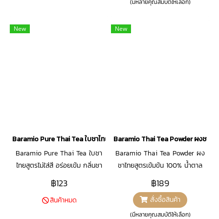
(มีหลายคุณสมบัติให้เลือก)
New
New
Baramio Pure Thai Tea ใบชาไทยสูตรไม่ใส่สี
Baramio Thai Tea Powder ผงชาไทยส
Baramio Pure Thai Tea ใบชา
Baramio Thai Tea Powder ผง
ไทยสูตรไม่ใส่สี อร่อยเข้ม กลิ่นชา
ชาไทยสูตรเข้มข้น 100% น้ำตาล
ชัด ขนาด 250 กรัม
0% ชงละลายน้ำร้อนได้ทันที
฿123
฿189
สั่งซื้อสินค้า
สินค้าหมด
(มีหลายคุณสมบัติให้เลือก)