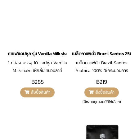
กาแฟแคปซูล รุ่น Vanilla Milkshake (Arabica100%)
เมล็ดกาแฟคั่ว Brazil Santos 250กร
1 กล่อง บรรจุ 10 แคปซูล Vanilla
เมล็ดกาแฟคั่ว Brazil Santos
Milkshake ให้กลิ่นโทนวนิลาที่
Arabica 100% ใช้กระบวนการ
ชัดเจน หอมหวาน อบอุ่น สามารถ
ผลิตแบบ Natural Process ทำให้
฿285
฿219
ใช้ได้กับเครื่องชงระบบ
กาแฟที่ได้มีรสชาติที่จัดจ้าน เข้มข้น
สั่งซื้อสินค้า
สั่งซื้อสินค้า
Nespresso® เท่านั้น
มีเนื้อสัมผัสมาก
(มีหลายคุณสมบัติให้เลือก)