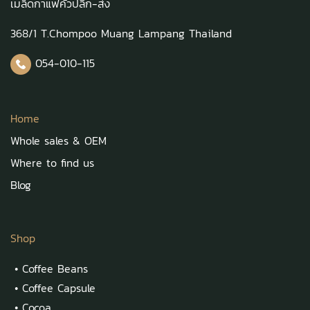
เมล็ดกาแฟคั่วปลีก-ส่ง
368/1 T.Chompoo Muang Lampang Thailand
054-010-115
Home
Whole sales & OEM
Where to find us
Blog
Shop
•
Coffee Beans
•
Coffee Capsule
•
Cocoa