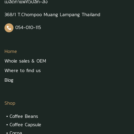
เมล็ดกาแฟคั่วปลีก-ส่ง
368/1 T.Chompoo Muang Lampang Thailand
054-010-115
Home
Whole sales & OEM
Where to find us
Blog
Shop
•
Coffee Beans
•
Coffee Capsule
•
Cocoa