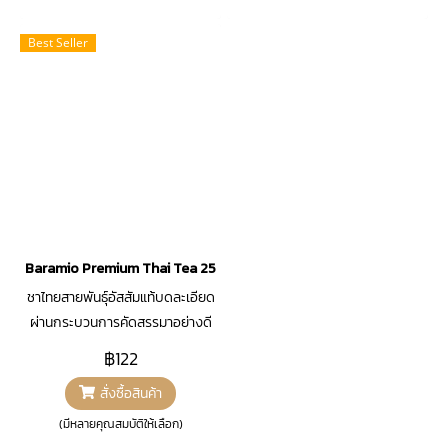
Best Seller
Baramio Premium Thai Tea 250 กรัม ชาไทยสูตรเข้มข้นแบบชาใต้
ชาไทยสายพันธุ์อัสสัมแท้บดละเอียด
ผ่านกระบวนการคัดสรรมาอย่างดี
ชาไทยสูตรใต้ สีเข้มชัด หอมฟุ้ง
฿122
สามารถทำเครื่องดื่มได้หลากหลาย
สั่งซื้อสินค้า
เมนู ขนาด 250 กรัม
(มีหลายคุณสมบัติให้เลือก)