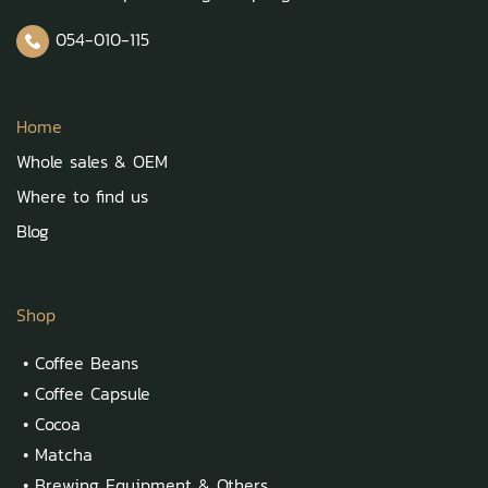
054-010-115
Home
Whole sales & OEM
Where to find us
Blog
Shop
•
Coffee Beans
•
Coffee Capsule
•
Cocoa
•
Matcha
•
Brewing Equipment & Others