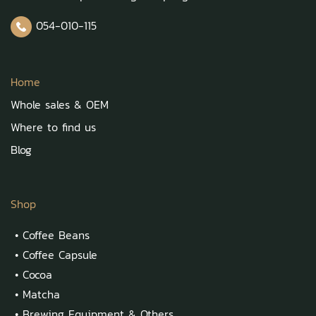
054-010-115
Home
Whole sales & OEM
Where to find us
Blog
Shop
•
Coffee Beans
•
Coffee Capsule
•
Cocoa
•
Matcha
•
Brewing Equipment & Others