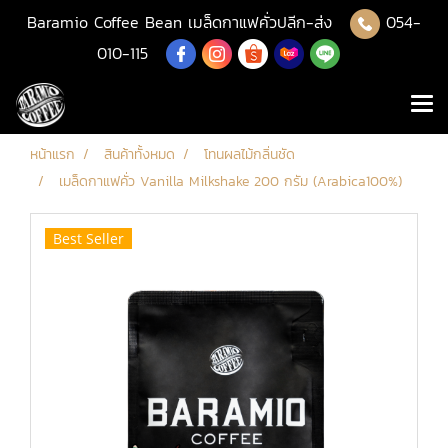
Baramio Coffee Bean เมล็ดกาแฟคั่วปลีก-ส่ง
054-
010-115
หน้าแรก
สินค้าทั้งหมด
โทนผลไม้กลิ่นชัด
เมล็ดกาแฟคั่ว Vanilla Milkshake 200 กรัม (Arabica100%)
Best Seller