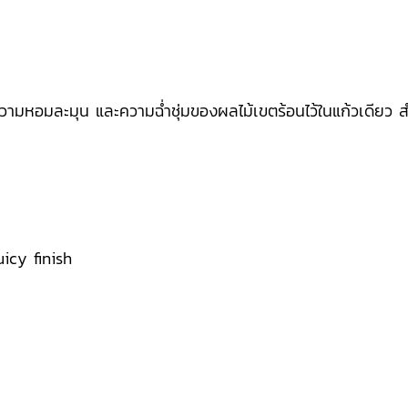
ามหอมละมุน และความฉ่ำชุ่มของผลไม้เขตร้อนไว้ในแก้วเดียว 
uicy finish