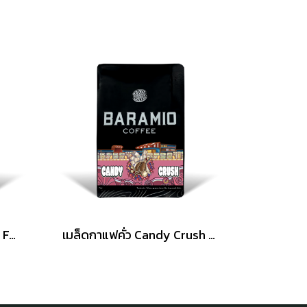
Baramio Micro-lot |Thai Farm เมล็ดกาแฟคั่ว รุ่น wish Junprasert ( Washed Process ) 200g. (Arabica100%)
เมล็ดกาแฟคั่ว Candy Crush 200 กรัม (Arabica100%)