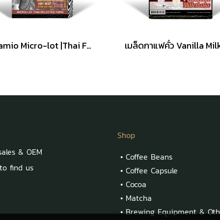
Baramio Micro-lot |Thai Farm เมล็ดกาแฟคั่ว รุ่น wish Junprasert ( Natural yeast CIMA ) 200g. (Arabica100%)
Shop
sales & OEM
•
Coffee Beans
o find us
•
Coffee Capsule
•
Cocoa
•
Matcha
•
Brewing Equipment & Oth