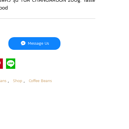
wood
Message Us
,
,
eans
Shop
Coffee Beans