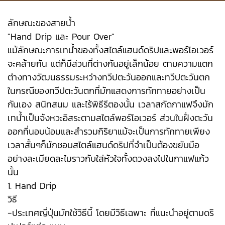
ลักษณะของสายน้ำ
"Hand Drip และ Pour Over"
แม้ลักษณะการเทน้ำของทั้งสไตล์แฮนด์ดริปและพอร์โอเวอร์
จะคล้ายกัน แต่ก็มีส่วนที่ต่างกันอยู่เล็กน้อย ตามความแตก
ต่างทางวัฒนธรรมระหว่างทวีปตะวันออกและทวีปตะวันตก
ในกรณีของทวีปตะวันตกที่มักแสดงการทักทายอย่างเป็น
กันเอง สนิทสนม และไร้พิธีรีตองนั้น เวลาสกัดกาแฟจึงมัก
เทน้ำเป็นจังหวะอิสระตามสไตล์พอร์โอเวอร์ ส่วนในฝั่งตะวัน
ออกที่นอบน้อมและสำรวมกิริยาแม้จะเป็นการทักทายเพียง
เวลาสั้นๆก็มักชอบสไตล์แฮนด์ดริปที่จำเป็นต้องขยับมือ
อย่างละเมียดละไมราวกับใส่หัวใจทั้งดวงลงไปในกาแฟแก้ว
นั้น
1. Hand Drip
วิธี
-ประเทศญี่ปุ่นมักใช้วิธีนี้ โดยมีวิธีเฉพาะ ที่แนะนำอยู่ตามดริ