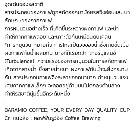
จุดเด่นของรสชาติ
สารประกอบของกาแฟถูกสกัดออกมาน้อยรสจึงอ่อนและเบา
ลักษณะของกากกาแฟ
การหมุนวนอย่างเร็ว ที่เกิดขึ้นระหว่างผงกาแฟ และน้ำ
ทำให้กากกาแฟลอย และเกาะตัวกันเหมือนดินโคลน
*การหมุนวน หมายถึง การไหลเป็นวงของน้ำซึ่งเกิดขึ้นเมื่อ
ผงกาแฟกับน้ำผสมกัน บางทีก็เรียกว่า 'เทอร์บูแลนช์
(Turbulence)' ความแรงของการหมุนวนในการสกัดกาแฟ
เกิดจากสายน้ำ ยิ่งสายน้ำหนา ผงกาแฟกับน้ำจะยิ่งกระทบ
กัน สารประกอบกาแฟจึงละลายออกมามาก ถ้าหมุนวนแรง
เศษกากกาแฟเล็กๆ จะลอยอยู่ด้านบนไม่ตกลงด้านล่าง
ทำให้รสชาตินุ่มขึ้นอีกระดับหนึ่ง
.
BARAMIO COFFEE, YOUR EVERY DAY QUALITY CUP.
Cr. หนังสือ : คอฟฟี่บรูว์อิง Coffee Brewing