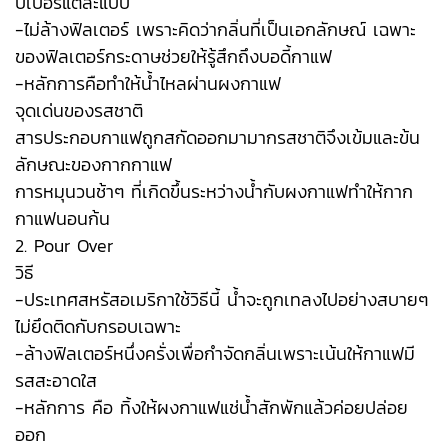
ปเปอร์แต่ละแบบ
-ไม่ล้างฟิลเตอร์ เพราะคิดว่ากลิ่นที่เป็นเอกลักษณ์ เฉพาะ
ของฟิลเตอร์กระดาษช่วยให้รู้สึกถึงบอดี้กาแฟ
-หลักการคือทำให้น้ำไหลผ่านผงกาแฟ
จุดเด่นของรสชาติ
สารประกอบกาแฟถูกสกัดออกมามากรสชาติจึงเข้มและข้น
ลักษณะของกากกาแฟ
การหมุนวนช้าๆ ที่เกิดขึ้นระหว่างน้ำกับผงกาแฟทำให้กาก
กาแฟนอนก้น
2. Pour Over
วิธี
-ประเทศสหรัสอเมริกาใช้วิธีนี้ น้ำจะถูกเทลงไปอย่างสบายๆ
ไม่ยึดติดกับกรอบเฉพาะ
-ล้างฟิลเตอร์หนึ่งครั่งเพื่อกำจัดกลิ่นเพราะเน้นให้กาแฟมี
รสสะอาดใส
-หลักการ คือ ทิ้งให้ผงกาแฟแช่น้ำสักพักแล้วค่อยปล่อย
ออก