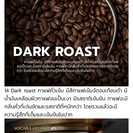
14 Dark roast กาแฟคั่วเข้ม มีสีกาแฟเข้มจัดจนเกือบดำ มี
น้ำมันเคลือบผิวกาแฟจนเป็นเงา มีรสชาติเข้มข้น กาแฟจะมี
กลิ่นคั่วที่เด่นชัดและรสชาติที่หนักกว่า โดยรวมแล้วจะมี
ความรู้สึกที่เต็มและเข้มข้นในปาก