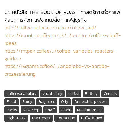
Cr. หนังสือ THE BOOK OF ROAST ศาสตร์การคั่วกาแฟ
ศิลปะการคั่วกาแฟจากเมล็ดกาแฟสู่ธุรกิจ
http://coffee-education.com/coffeeroast/
https://rountoncoffee.co.uk/.../rounto.../coffee-chaff-
ideas
https://mtpak.coffee/.../coffee-varieties-roasters-
guide.../
https://19grams.coffee/.../anaerobe-vs-aarobe-
prozessierung
coffeevocabulary
vocabulary
coffee
Buttery
Cereals
Floral
Spicy
Fragrance
Oily
Anaerobic process
Pacas
New crop
Chaff
Grade
Medium roast
Light roast
Dark roast
Extraction
คําศัพท์กาแฟ