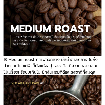
13 Medium roast กาแฟคั่วกลาง มีสีน้ำตาลกลาง ไปถึง
น้ำตาลเข้ม แต่ผิวก็ยังแห้งอยู่ รสชาติจะมีความกลมกล่อม
ไม่เปรี้ยวหรือขมเกินไป มีกลิ่นหอมที่ดีและรสชาติที่สมดุล