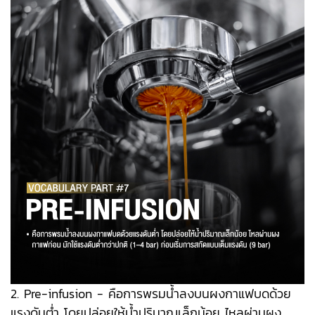
2. Pre-infusion - คือการพรมน้ำลงบนผงกาแฟบดด้วย
แรงดันต่ำ โดยปล่อยให้น้ำปริมาณเล็กน้อย ไหลผ่านผง