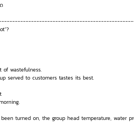
มด
--------------------------------------------------
ot”?
ut of wastefulness.
cup served to customers tastes its best.
t
morning.
 been turned on, the group head temperature, water p