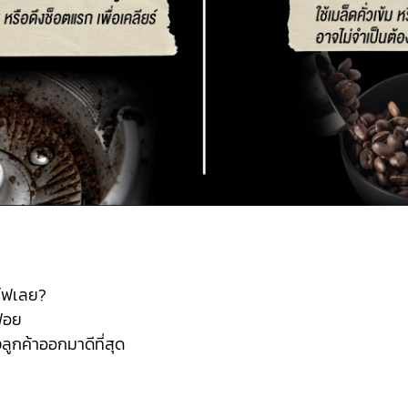
ร์ฟเลย?
ฟือย
ูกค้าออกมาดีที่สุด