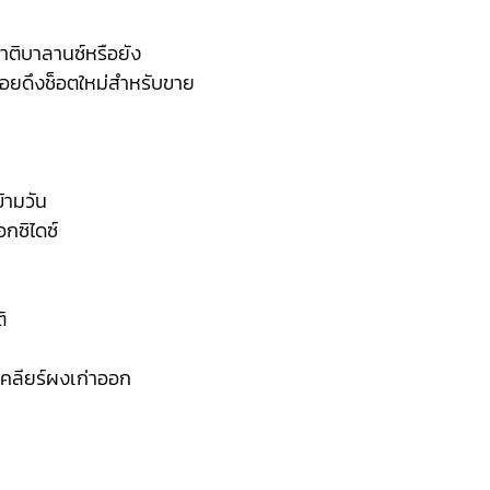
าติบาลานซ์หรือยัง
่อยดึงช็อตใหม่สำหรับขาย
้ามวัน
กซิไดซ์
ิ
อเคลียร์ผงเก่าออก