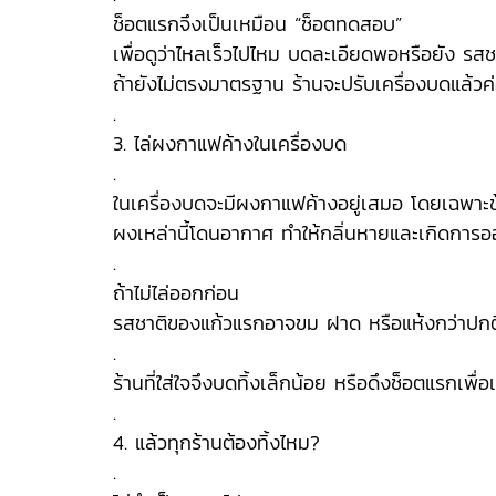
ช็อตแรกจึงเป็นเหมือน “ช็อตทดสอบ”
เพื่อดูว่าไหลเร็วไปไหม บดละเอียดพอหรือยัง รสช
ถ้ายังไม่ตรงมาตรฐาน ร้านจะปรับเครื่องบดแล้วค
.
3. ไล่ผงกาแฟค้างในเครื่องบด
.
ในเครื่องบดจะมีผงกาแฟค้างอยู่เสมอ โดยเฉพาะข
ผงเหล่านี้โดนอากาศ ทำให้กลิ่นหายและเกิดการออ
.
ถ้าไม่ไล่ออกก่อน
รสชาติของแก้วแรกอาจขม ฝาด หรือแห้งกว่าปกต
.
ร้านที่ใส่ใจจึงบดทิ้งเล็กน้อย หรือดึงช็อตแรกเพื่
.
4. แล้วทุกร้านต้องทิ้งไหม?
.