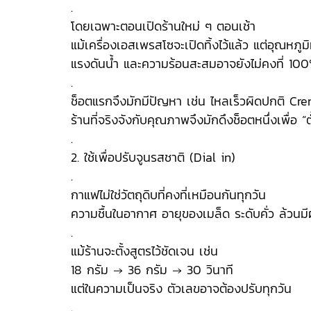
.
โดยเฉพาะตอนเปิดร้านใหม่ ๆ ตอนเช้า
แม้เครื่องเอสเพรสโซจะเปิดทิ้งไว้แล้ว แต่อุณหภูมิที
แรงดันน้ำ และความร้อนสะสมอาจยังไม่คงที่ 10
.
ช็อตแรกจึงมักมีปัญหา เช่น ไหลเร็วผิดปกติ Cr
ร้านที่จริงจังกับคุณภาพจึงมักดึงช็อตหนึ่งเพื่อ “ตั
.
2. ใช้เพื่อปรับจูนรสชาติ (Dial in)
.
กาแฟไม่ใช่วัตถุดิบที่คงที่เหมือนกันทุกวัน
ความชื้นในอากาศ อายุของเมล็ด ระดับคั่ว ล้วน
.
แม้ร้านจะตั้งสูตรไว้ชัดเจน เช่น
18 กรัม → 36 กรัม → 30 วินาที
แต่ในความเป็นจริง ตัวเลขอาจต้องปรับทุกวัน
.