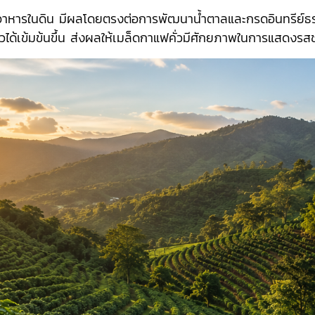
หารในดิน มีผลโดยตรงต่อการพัฒนาน้ำตาลและกรดอินทรีย์ธรรมช
ด้เข้มข้นขึ้น ส่งผลให้เมล็ดกาแฟคั่วมีศักยภาพในการแสดงรสชา