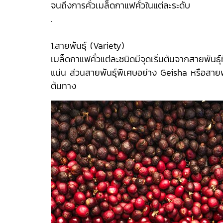
จนถึงการคั่วเมล็ดกาแฟคั่วในแต่ละระดับ
.
1.สายพันธุ์ (Variety)
เมล็ดกาแฟคั่วแต่ละชนิดมีจุดเริ่มต้นจากสายพันธ
แน่น ส่วนสายพันธุ์พิเศษอย่าง Geisha หรือสายพัน
ต้นทาง