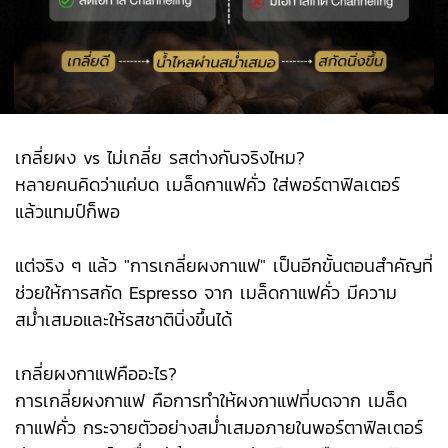
เกลี่ยผง vs ไม่เกลี่ย รสต่างกันจริงไหม?
หลายคนคิดว่าแค่บด เมล็ดกาแฟคั่ว ใส่พอร์ตาฟิลเตอร์
แล้วแทมป์ก็พอ
แต่จริง ๆ แล้ว "การเกลี่ยผงกาแฟ" เป็นอีกขั้นตอนสำคัญที่
ช่วยให้การสกัด Espresso จาก เมล็ดกาแฟคั่ว มีความ
สม่ำเสมอและให้รสชาตินิ่งขึ้นได้
เกลี่ยผงกาแฟคืออะไร?
การเกลี่ยผงกาแฟ คือการทำให้ผงกาแฟที่บดจาก เมล็ด
กาแฟคั่ว กระจายตัวอย่างสม่ำเสมอภายในพอร์ตาฟิลเตอร์