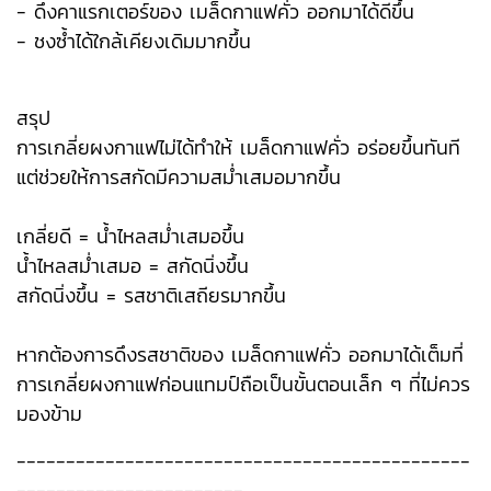
- ดึงคาแรกเตอร์ของ เมล็ดกาแฟคั่ว ออกมาได้ดีขึ้น
- ชงซ้ำได้ใกล้เคียงเดิมมากขึ้น
สรุป
การเกลี่ยผงกาแฟไม่ได้ทำให้ เมล็ดกาแฟคั่ว อร่อยขึ้นทันที
แต่ช่วยให้การสกัดมีความสม่ำเสมอมากขึ้น
เกลี่ยดี = น้ำไหลสม่ำเสมอขึ้น
น้ำไหลสม่ำเสมอ = สกัดนิ่งขึ้น
สกัดนิ่งขึ้น = รสชาติเสถียรมากขึ้น
หากต้องการดึงรสชาติของ เมล็ดกาแฟคั่ว ออกมาได้เต็มที่
การเกลี่ยผงกาแฟก่อนแทมป์ถือเป็นขั้นตอนเล็ก ๆ ที่ไม่ควร
มองข้าม
----------------------------------------------
-----------------------