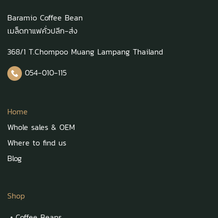
Baramio Coffee Bean
เมล็ดกาแฟคั่วปลีก-ส่ง
368/1 T.Chompoo Muang Lampang Thailand
054-010-115
Home
Whole sales & OEM
Where to find us
Blog
Shop
•
Coffee Beans